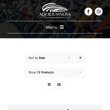
Skip
to
content
Menu
NOSOTROS
PRODUCTOS
Sort by
Date
Show
12 Products
CATALOGO
BENEFICIOS
TESTIMONIALES