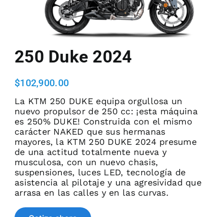
EVENTOS DE ADJUDICACION
250 Duke 2024
PREGUNTAS FRECUENTES
$
102,900.00
COTIZA AHORA
La KTM 250 DUKE equipa orgullosa un
nuevo propulsor de 250 cc: ¡esta máquina
es 250% DUKE! Construida con el mismo
carácter NAKED que sus hermanas
mayores, la KTM 250 DUKE 2024 presume
de una actitud totalmente nueva y
musculosa, con un nuevo chasis,
suspensiones, luces LED, tecnología de
asistencia al pilotaje y una agresividad que
arrasa en las calles y en las curvas.