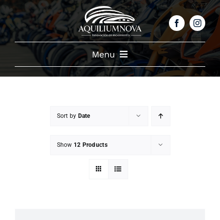
Skip
to
content
Menu
NOSOTROS
PRODUCTOS
Sort by
Date
Show
12 Products
CATALOGO
BENEFICIOS
TESTIMONIALES